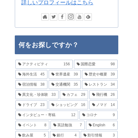
詳しいプロフィールはこちら
何をお探しですか？
アクティビティ
156
国際恋愛
98
海外生活
45
世界遺産
39
歴史や概要
39
宿泊情報
38
交通機関
35
レストラン
34
異文化・珍体験
33
カフェ
29
飛行機
26
ドライブ
23
ショッピング
16
ノマド
14
インタビュー・寄稿
12
コロナ
9
イベント
8
英語勉強
7
English
6
飲み屋
5
銀行
4
割引情報
3