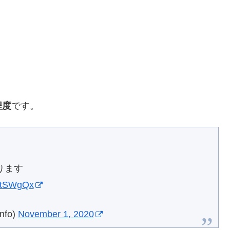
程度
です。
ります
91tSWgQx
nfo)
November 1, 2020