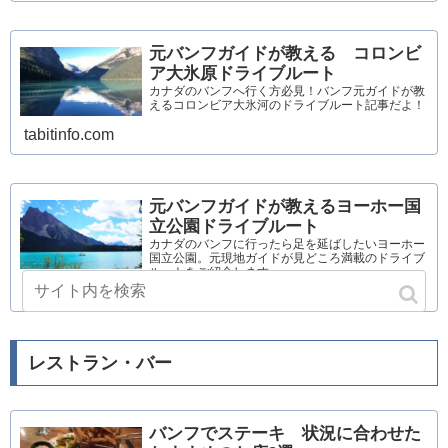
元バンフガイドが教える コロンビ
ア大氷原ドライブルート
カナダのバンフへ行く方必見！バンフ元ガイドが教
えるコロンビア大氷河のドライブルート記事だよ！
tabitinfo.com
元バンフガイドが教えるヨーホー国
立公園ドライブルート
カナダのバンフに行ったら足を延ばしたいヨーホー
国立公園。元現地ガイドが見どころ満載のドライブ
ルートをご紹介します。
tabitinfo.com
レストラン・バー
バンフでステーキ 状況に合わせた