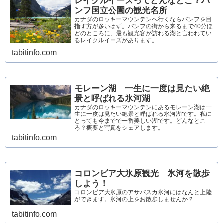
レイクルイーズってどんなとこ？バ
ンフ国立公園の観光名所
カナダのロッキーマウンテンへ行くならバンフを目
指す方が多いはず。バンフの街から来るまで40分ほ
どのところに、最も観光客が訪れる湖と言われてい
るレイクルイーズがあります。
tabitinfo.com
モレーン湖 一生に一度は見たい絶
景と呼ばれる氷河湖
カナダのロッキーマウンテンにあるモレーン湖は一
生に一度は見たい絶景と呼ばれる氷河湖です。私に
とっても今までで一番美しい湖です。どんなとこ
ろ？概要と写真をシェアします。
tabitinfo.com
コロンビア大氷原観光 氷河を散歩
しよう！
コロンビア大氷原のアサバスカ氷河にはなんと上陸
ができます。氷河の上をお散歩しませんか？
tabitinfo.com