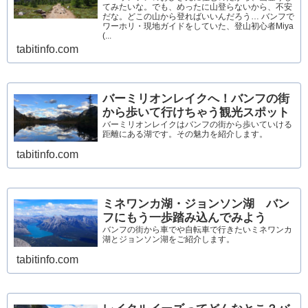
てみたいな。でも、めったに山登らないから、不安
だな。どこの山から登ればいいんだろう… バンフで
ワーホリ・現地ガイドをしていた、登山初心者Miya
(...
tabitinfo.com
バーミリオンレイクへ！バンフの街
から歩いて行けちゃう観光スポット
バーミリオンレイクはバンフの街から歩いていける
距離にある湖です。その魅力を紹介します。
tabitinfo.com
ミネワンカ湖・ジョンソン湖 バン
フにもう一歩踏み込んでみよう
バンフの街から車でや自転車で行きたいミネワンカ
湖とジョンソン湖をご紹介します。
tabitinfo.com